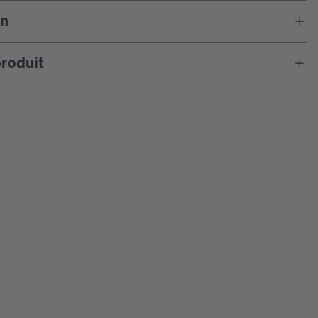
on
roduit