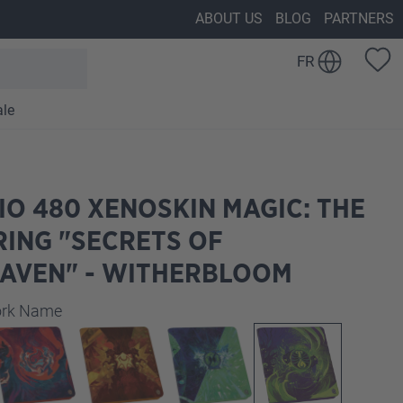
ABOUT US
BLOG
PARTNERS
FR
ale
IO 480 XENOSKIN MAGIC: THE
ING "SECRETS OF
HAVEN" - WITHERBLOOM
z
work Name