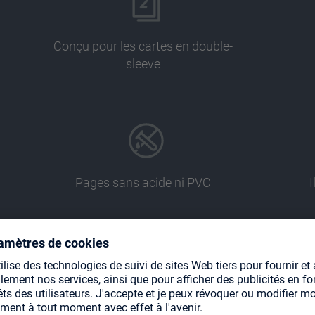
Conçu pour les cartes en double-
sleeve
Pages sans acide ni PVC
I