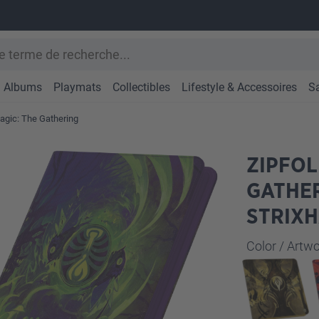
Albums
Playmats
Collectibles
Lifestyle & Accessoires
S
gic: The Gathering
ZIPFOL
GATHER
STRIX
Sélectionne
Color / Art