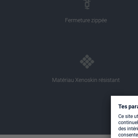
Fermeture zippée
Matériau Xenoskin résistant