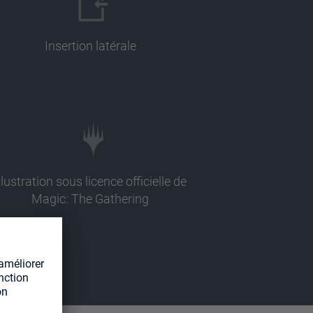
Insertion latérale
llustration sous licence officielle de
Magic: The Gathering