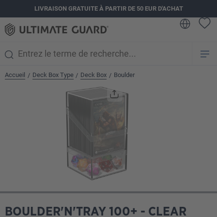
LIVRAISON GRATUITE À PARTIR DE 50 EUR D'ACHAT
tenu principal
Accueil
Deck Box Type
Deck Box
Boulder
/
/
/
Ignorer la galerie d'images
BOULDER'N'TRAY 100+ - CLEAR