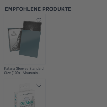
EMPFOHLENE PRODUKTE
Ignorer la galerie de produits
Katana Sleeves Standard
Size (100) - Mountain
Haze