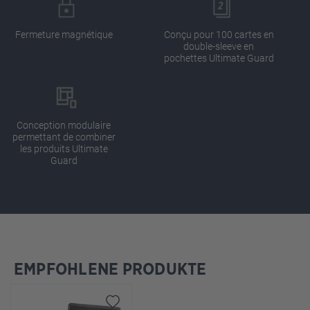
Fermeture magnétique
Conçu pour 100 cartes en
double-sleeve en
pochettes Ultimate Guard
Conception modulaire
permettant de combiner
les produits Ultimate
Guard
EMPFOHLENE PRODUKTE
Ignorer la galerie de produits