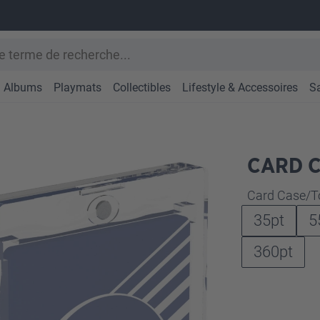
Albums
Playmats
Collectibles
Lifestyle & Accessoires
S
CARD C
Sélectionne
Card Case/T
35pt
5
360pt