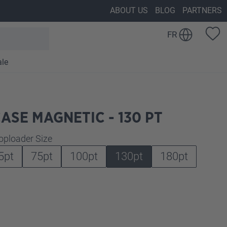
ABOUT US
BLOG
PARTNERS
FR
ale
ASE MAGNETIC - 130 PT
z
oploader Size
5pt
75pt
100pt
130pt
180pt