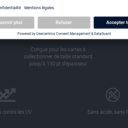
Conçue pour les cartes à
collectionner de taille standard
jusqu'à 130 pt d'épaisseur
n contre les UV
Sans acide, sans