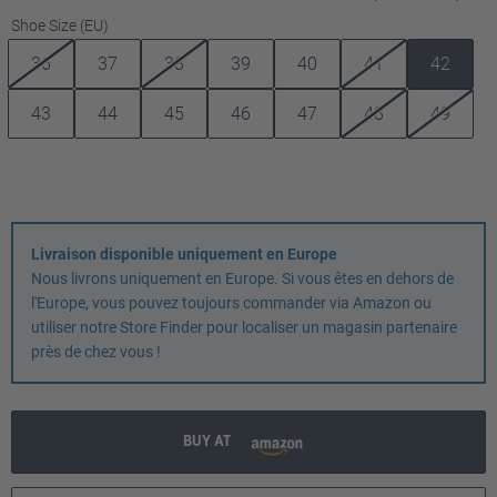
Sélectionnez
Shoe Size (EU)
36
37
38
39
40
41
42
43
44
45
46
47
48
49
Livraison disponible uniquement en Europe
Nous livrons uniquement en Europe. Si vous êtes en dehors de
l'Europe, vous pouvez toujours commander via Amazon ou
utiliser notre Store Finder pour localiser un magasin partenaire
près de chez vous !
BUY AT