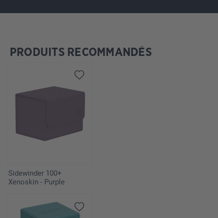
PRODUITS RECOMMANDÉS
Ignorer la galerie de produits
Sidewinder 100+
Xenoskin - Purple