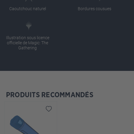
Caoutchouc naturel
Bordures cousues
Illustration sous licence
officielle de Magic: The
Gathering
PRODUITS RECOMMANDÉS
Ignorer la galerie de produits