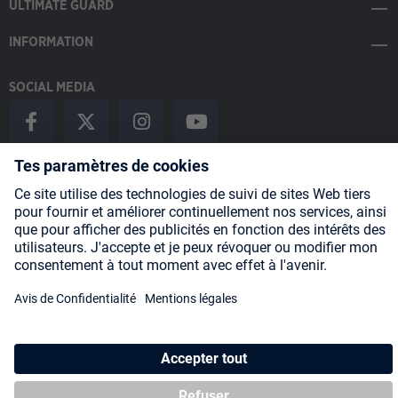
ULTIMATE GUARD
INFORMATION
SOCIAL MEDIA
Payment Methods
Shipping
About us
Blog
Partners
* Tous les prix incluent la TVA, plus les frais
d'expédition
et les
éventuels frais de livraison, sauf indication contraire.