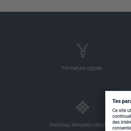
Fermeture zippée
Matériau Xenoskin résistant