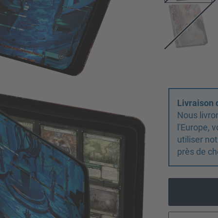
Livraison
Nous livro
l'Europe,
utiliser n
près de ch