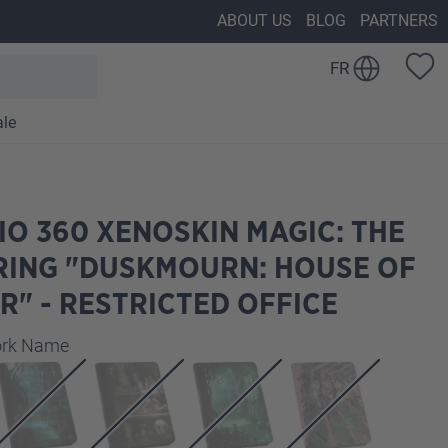
ABOUT US
BLOG
PARTNERS
FR
ale
IO 360 XENOSKIN MAGIC: THE
RING "DUSKMOURN: HOUSE OF
" - RESTRICTED OFFICE
z
work Name