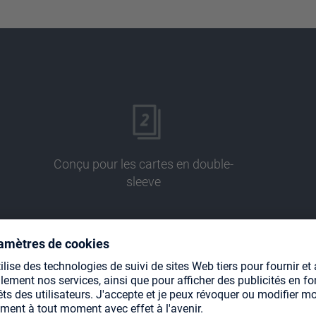
Conçu pour les cartes en double-
sleeve
Pages sans acide ni PVC
I