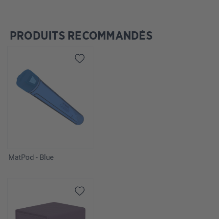
PRODUITS RECOMMANDÉS
Ignorer la galerie de produits
MatPod - Blue