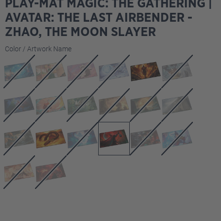
PLAY-MAT MAGIC: THE GATHERING |
AVATAR: THE LAST AIRBENDER -
ZHAO, THE MOON SLAYER
Sélectionnez
Color / Artwork Name