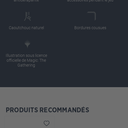
Caoutchouc naturel
Bordures cousues
Illustration sous licence
officielle de Magic: The
Gathering
PRODUITS RECOMMANDÉS
Ignorer la galerie de produits