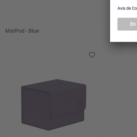
MatPod - Blue