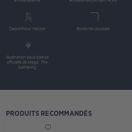
Caoutchouc naturel
Bordures cousues
Illustration sous licence
officielle de Magic: The
Gathering
PRODUITS RECOMMANDÉS
Ignorer la galerie de produits