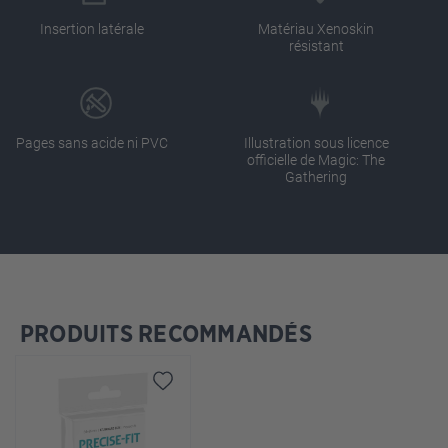
Insertion latérale
Matériau Xenoskin
résistant
Pages sans acide ni PVC
Illustration sous licence
officielle de Magic: The
Gathering
PRODUITS RECOMMANDÉS
Ignorer la galerie de produits