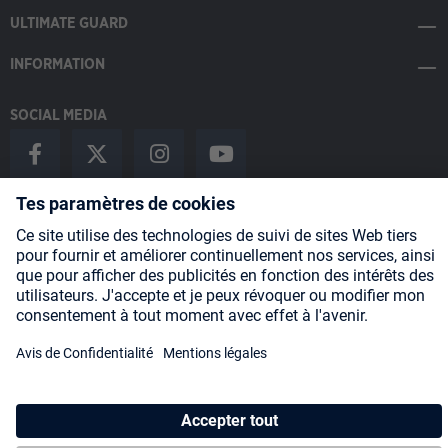
ULTIMATE GUARD
INFORMATION
SOCIAL MEDIA
Payment Methods
Shipping
About us
Blog
Partners
* Tous les prix incluent la TVA, plus les frais
d'expédition
et les