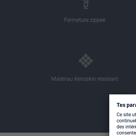
Fermeture zippée
Matériau Xenoskin résistant