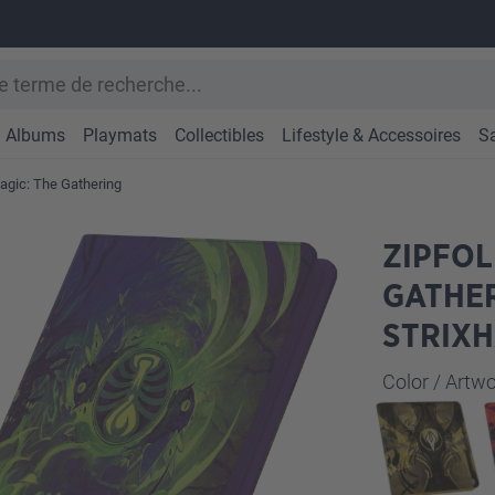
Albums
Playmats
Collectibles
Lifestyle & Accessoires
S
gic: The Gathering
ZIPFOL
GATHER
STRIX
Sélectionne
Color / Art