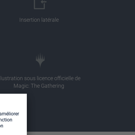
Insertion latérale
llustration sous licence officielle de
Magic: The Gathering