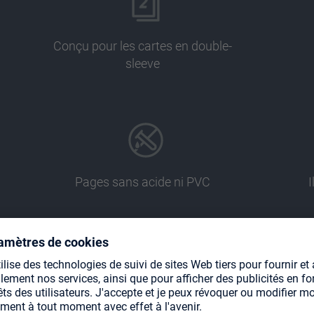
Conçu pour les cartes en double-
sleeve
Pages sans acide ni PVC
I