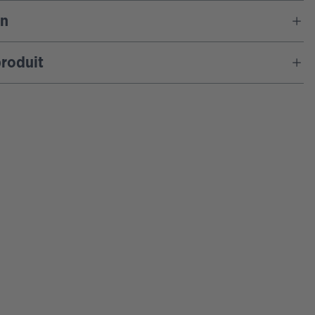
on
roduit