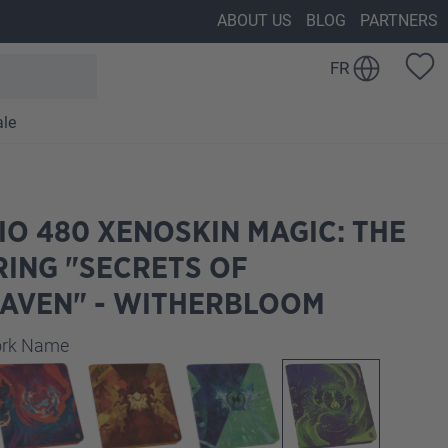
ABOUT US
BLOG
PARTNERS
FR
ale
IO 480 XENOSKIN MAGIC: THE
ING "SECRETS OF
HAVEN" - WITHERBLOOM
z
work Name