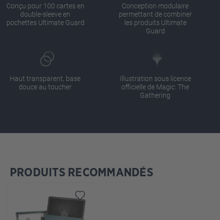
Conçu pour 100 cartes en
Conception modulaire
double-sleeve en
permettant de combiner
pochettes Ultimate Guard
les produits Ultimate
Guard
Haut transparent, base
Illustration sous licence
douce au toucher
officielle de Magic: The
Gathering
PRODUITS RECOMMANDÉS
Ignorer la galerie de produits