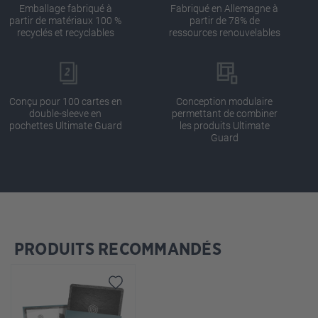
Emballage fabriqué à
Fabriqué en Allemagne à
partir de matériaux 100 %
partir de 78% de
recyclés et recyclables
ressources renouvelables
Conçu pour 100 cartes en
Conception modulaire
double-sleeve en
permettant de combiner
pochettes Ultimate Guard
les produits Ultimate
Guard
PRODUITS RECOMMANDÉS
Ignorer la galerie de produits