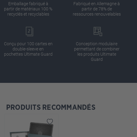
Emballage fabriqué à
Fabriqué en Allemagne à
partir de matériaux 100 %
partir de 78% de
recyclés et recyclables
ressources renouvelables
Conçu pour 100 cartes en
Conception modulaire
double-sleeve en
permettant de combiner
pochettes Ultimate Guard
les produits Ultimate
Guard
PRODUITS RECOMMANDÉS
Ignorer la galerie de produits