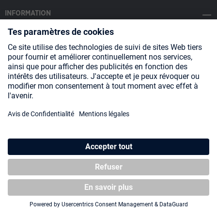
INFORMATION
SOCIAL MEDIA
Payment Methods
Shipping
About us
Blog
Partners
* Tous les prix incluent la TVA, plus les frais
d'expédition
et les
éventuels frais de livraison, sauf indication contraire.