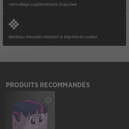
verrouillage supplémentaire ZnapClaw
Matériau Xenoskin résistant et imprimé en couleur
PRODUITS RECOMMANDÉS
Ignorer la galerie de produits