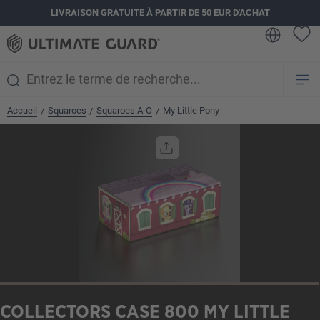
LIVRAISON GRATUITE À PARTIR DE 50 EUR D'ACHAT
tenu principal
Accueil
Squaroes
Squaroes A-O
My Little Pony
/
/
/
Ignorer la galerie d'images
COLLECTORS CASE 800 MY LITTLE