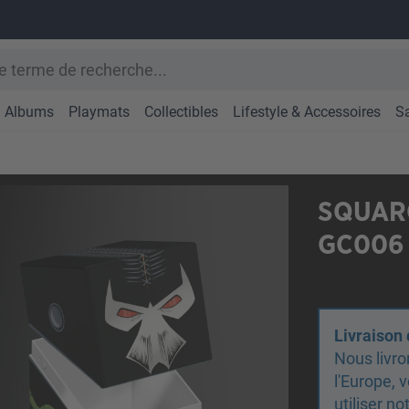
Albums
Playmats
Collectibles
Lifestyle & Accessoires
S
SQUAR
GC006 
Livraison
Nous livro
l'Europe,
utiliser n