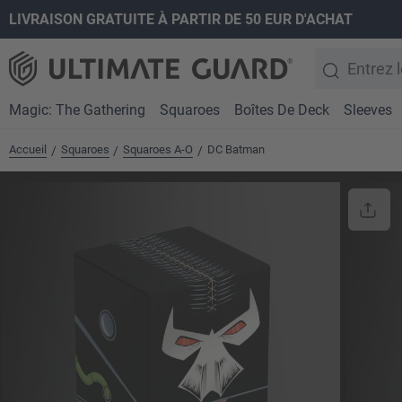
LIVRAISON GRATUITE À PARTIR DE 50 EUR D'ACHAT
recherche
Passer à la navigation principale
Magic: The Gathering
Squaroes
Boîtes De Deck
Sleeves
Accueil
Squaroes
Squaroes A-O
DC Batman
/
/
/