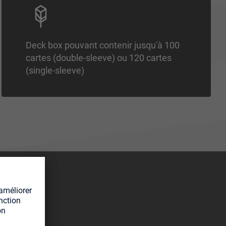
Deck box pouvant contenir jusqu'à 100
cartes (double-sleeve) ou 120 cartes
(single-sleeve)