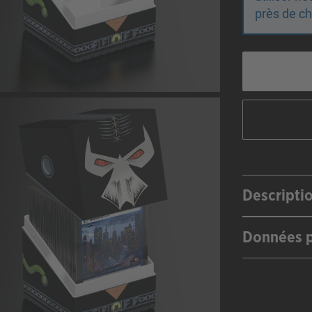
près de ch
Descripti
Données p