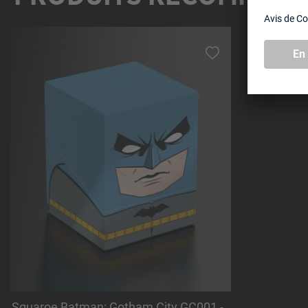
Ignorer la galerie de produits
Squaroe Batman: Gotham City GC001 -