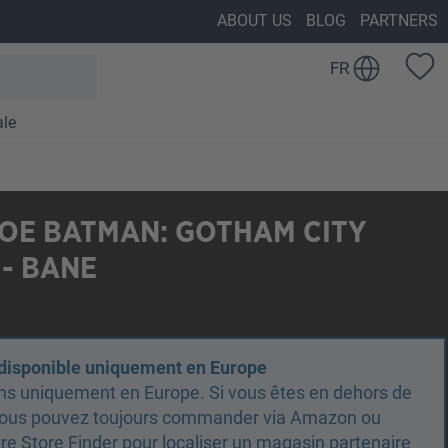
ABOUT US
BLOG
PARTNERS
FR
ale
OE BATMAN: GOTHAM CITY
- BANE
 disponible uniquement en Europe
ns uniquement en Europe. Si vous êtes en dehors de
 vous pouvez toujours commander via Amazon ou
otre Store Finder pour localiser un magasin partenaire