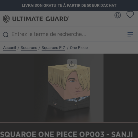
LIVRAISON GRATUITE À PARTIR DE 50 EUR D'ACHAT
tenu principal
Accueil
Squaroes
Squaroes P-Z
One Piece
/
/
/
Ignorer la galerie d'images
SQUAROE ONE PIECE OP003 - SANJI