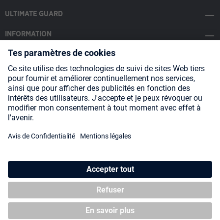
ULTIMATE GUARD
INFORMATION
SOCIAL MEDIA
Payment Methods
Shipping
About us
Blog
Partners
* Tous les prix incluent la TVA, plus les frais
d'expédition
et les