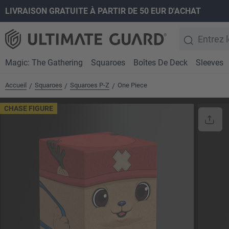
LIVRAISON GRATUITE À PARTIR DE 50 EUR D'ACHAT
recherche
Passer à la navigation principale
Magic: The Gathering
Squaroes
Boîtes De Deck
Sleeves
Accueil
Squaroes
Squaroes P-Z
One Piece
/
/
/
CHASE FIGURE