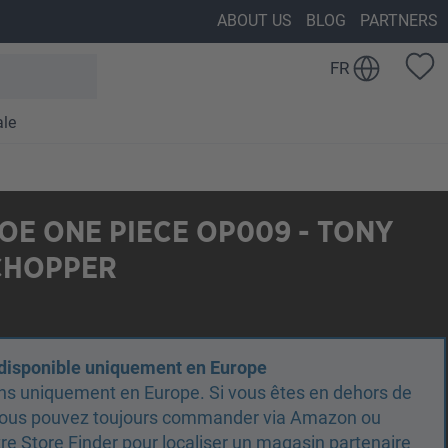
ABOUT US
BLOG
PARTNERS
FR
ale
E ONE PIECE OP009 - TONY
CHOPPER
 disponible uniquement en Europe
ns uniquement en Europe. Si vous êtes en dehors de
 vous pouvez toujours commander via Amazon ou
otre Store Finder pour localiser un magasin partenaire