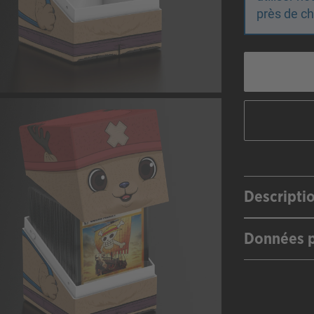
près de ch
Descripti
Données p