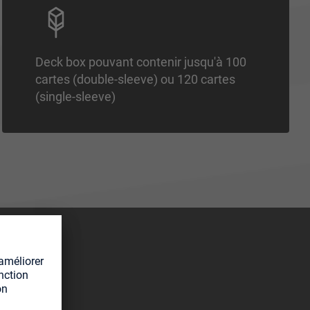
Deck box pouvant contenir jusqu'à 100
cartes (double-sleeve) ou 120 cartes
(single-sleeve)