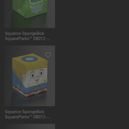
Squaroe SpongeBob
SquarePants™ SB012 -
Flying Dutchman
Squaroe SpongeBob
SquarePants™ SB013 -
Mrs. Puff