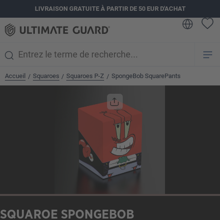
LIVRAISON GRATUITE À PARTIR DE 50 EUR D'ACHAT
tenu principal
Accueil
Squaroes
Squaroes P-Z
SpongeBob SquarePants
/
/
/
Ignorer la galerie d'images
SQUAROE SPONGEBOB