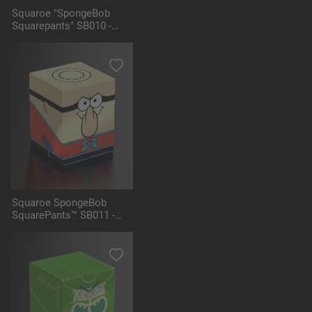
Squaroe "SpongeBob
Squarepants" SB010 -
Mermaid Man
Squaroe SpongeBob
SquarePants™ SB011 -
Barnacle Boy