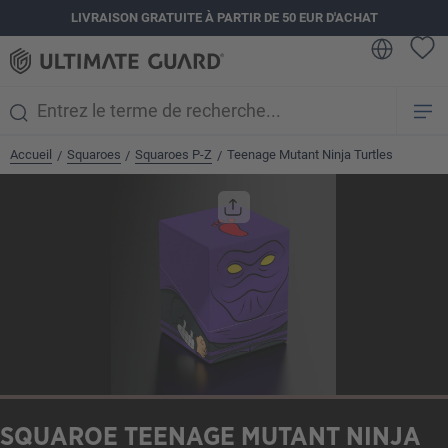
LIVRAISON GRATUITE À PARTIR DE 50 EUR D'ACHAT
tenu principal
Accueil
Squaroes
Squaroes P-Z
Teenage Mutant Ninja Turtles
/
/
/
Ignorer la galerie d'images
SQUAROE TEENAGE MUTANT NINJA