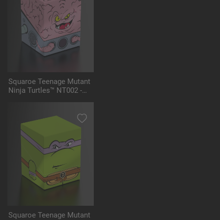
Squaroe Teenage Mutant
Ninja Turtles™ NT002 -
Krang with Bubble Walker
Squaroe Teenage Mutant