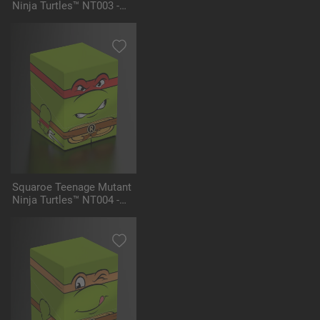
Ninja Turtles™ NT003 -
Donatello
Squaroe Teenage Mutant
Ninja Turtles™ NT004 -
Raphael