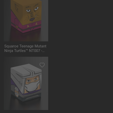
Squaroe Teenage Mutant
Ninja Turtles™ NT007 -
Splinter