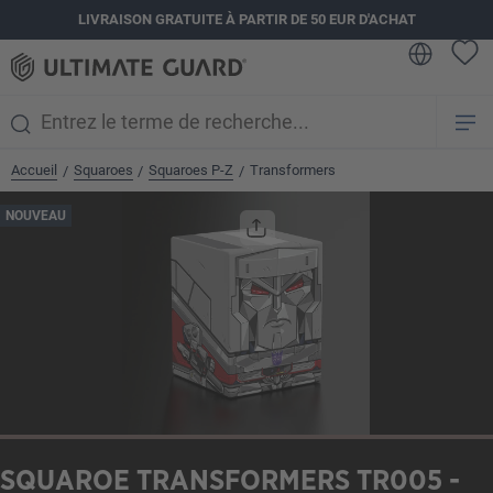
LIVRAISON GRATUITE À PARTIR DE 50 EUR D'ACHAT
tenu principal
Accueil
Squaroes
Squaroes P-Z
Transformers
/
/
/
Ignorer la galerie d'images
NOUVEAU
SQUAROE TRANSFORMERS TR005 -