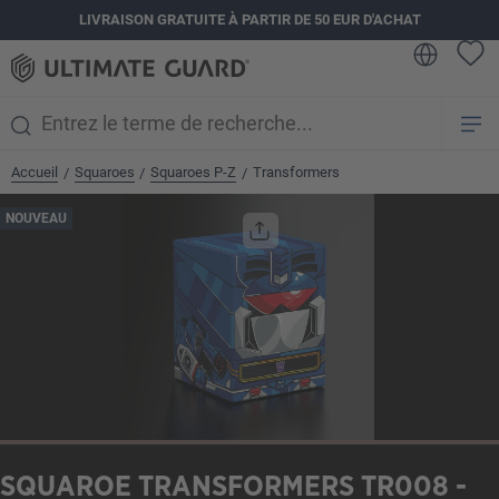
LIVRAISON GRATUITE À PARTIR DE 50 EUR D'ACHAT
tenu principal
Accueil
Squaroes
Squaroes P-Z
Transformers
/
/
/
Ignorer la galerie d'images
NOUVEAU
SQUAROE TRANSFORMERS TR008 -