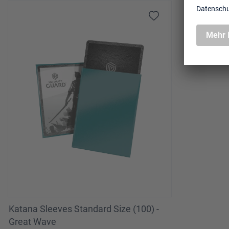
Produktgalerie überspringen
Katana Sleeves Standard Size (100) -
Great Wave