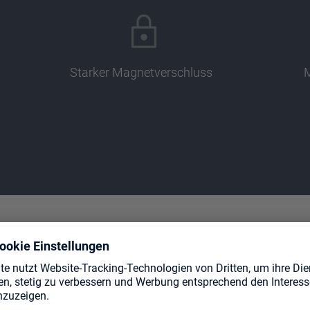
Starker Magnetverschluss
M
TE