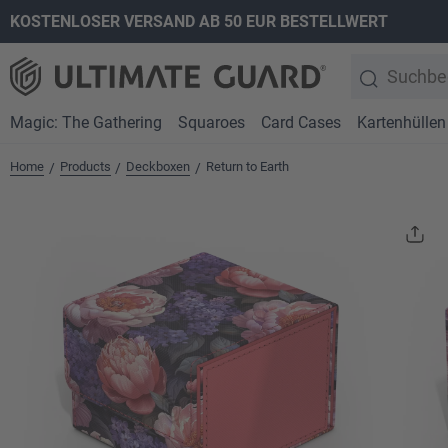
KOSTENLOSER VERSAND AB 50 EUR BESTELLWERT
springen
Zur Hauptnavigation springen
Magic: The Gathering
Squaroes
Card Cases
Kartenhüllen
Home
Products
Deckboxen
Return to Earth
/
/
/