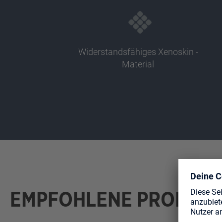
Widerstandsfähiges Xenoskin -
Material
EMPFOHLENE PRODUK