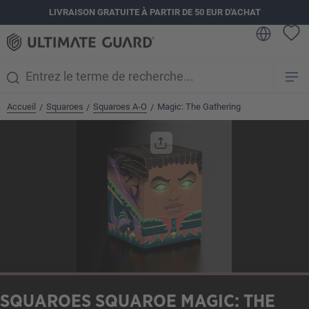
LIVRAISON GRATUITE À PARTIR DE 50 EUR D'ACHAT
tenu principal
Accueil
Squaroes
Squaroes A-O
Magic: The Gathering
/
/
/
Ignorer la galerie d'images
SQUAROES SQUAROE MAGIC: THE