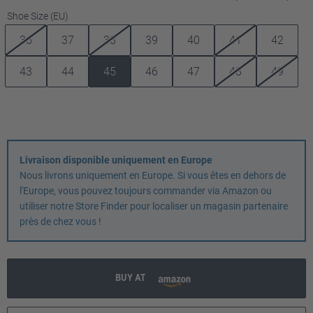
Sélectionnez
Shoe Size (EU)
36
37
38
39
40
41
42
43
44
45
46
47
48
49
Livraison disponible uniquement en Europe
Nous livrons uniquement en Europe. Si vous êtes en dehors de
l'Europe, vous pouvez toujours commander via Amazon ou
utiliser notre Store Finder pour localiser un magasin partenaire
près de chez vous !
BUY AT