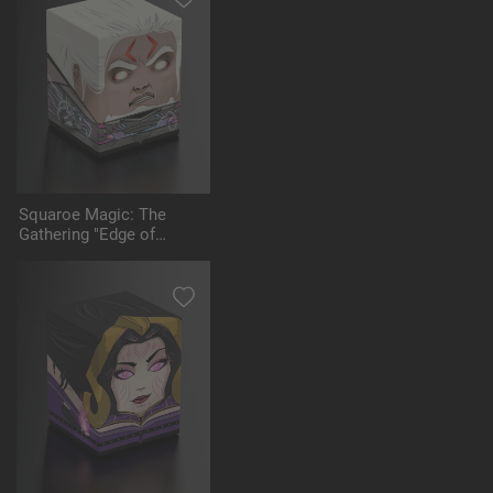
Squaroe Magic: The
Gathering "Edge of
Eternities" MTG005 -
Tezzeret