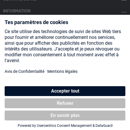
INFORMATION
SOCIAL MEDIA
Payment Methods
Shipping
About us
Blog
Partners
* Tous les prix incluent la TVA, plus les frais
d'expédition
et les
éventuels frais de livraison, sauf indication contraire.