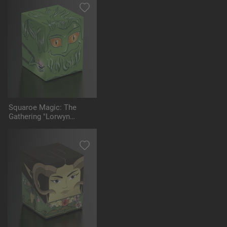
Squaroe Magic: The
Gathering "Lorwyn
Eclipsed" MTG008 -
Changeling