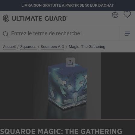
LIVRAISON GRATUITE À PARTIR DE 50 EUR D'ACHAT
tenu principal
Accueil
Squaroes
Squaroes A-O
Magic: The Gathering
/
/
/
Ignorer la galerie d'images
SQUAROE MAGIC: THE GATHERING