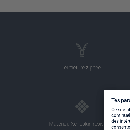
Fermeture zippée
Matériau Xenoskin résistant