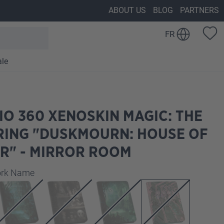
ABOUT US
BLOG
PARTNERS
FR
ale
IO 360 XENOSKIN MAGIC: THE
RING "DUSKMOURN: HOUSE OF
R" - MIRROR ROOM
z
work Name