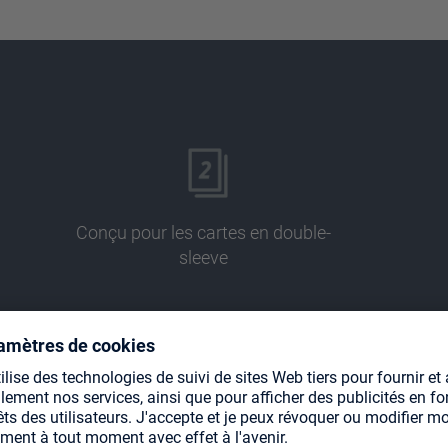
Conçu pour les cartes en double-
sleeve
Pages sans acide ni PVC
I