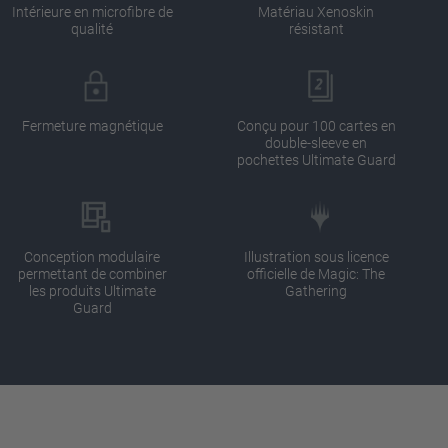
Intérieure en microfibre de
Matériau Xenoskin
qualité
résistant
Fermeture magnétique
Conçu pour 100 cartes en
double-sleeve en
pochettes Ultimate Guard
Conception modulaire
Illustration sous licence
permettant de combiner
officielle de Magic: The
les produits Ultimate
Gathering
Guard