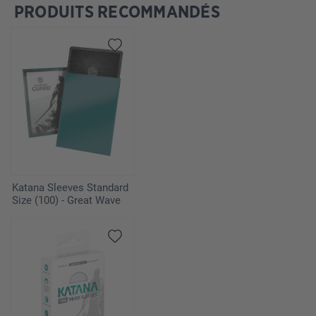
PRODUITS RECOMMANDÉS
Ignorer la galerie de produits
Katana Sleeves Standard
Size (100) - Great Wave