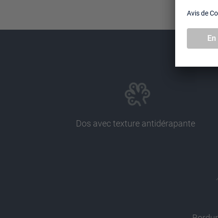
Dos avec texture antidérapante
Bordur