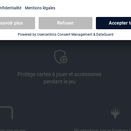
Protège cartes à jouer et accessoires
pendant le jeu
es cousues
Illustration sous licence o