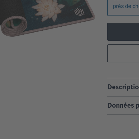
près de ch
Descripti
Données p