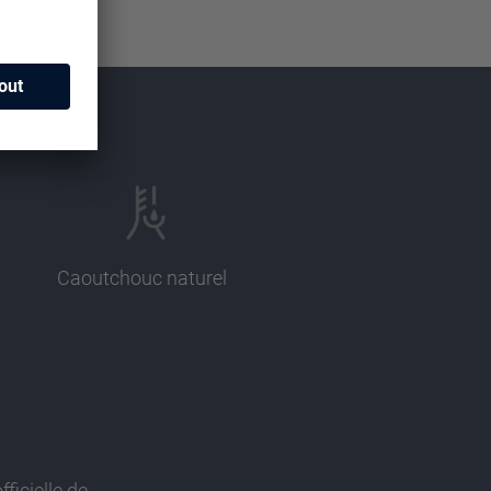
Caoutchouc naturel
fficielle de