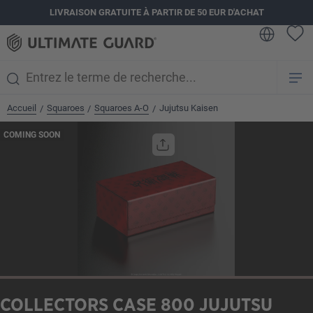
LIVRAISON GRATUITE À PARTIR DE 50 EUR D'ACHAT
tenu principal
Accueil
Squaroes
Squaroes A-O
Jujutsu Kaisen
/
/
/
Ignorer la galerie d'images
COMING SOON
COLLECTORS CASE 800 JUJUTSU