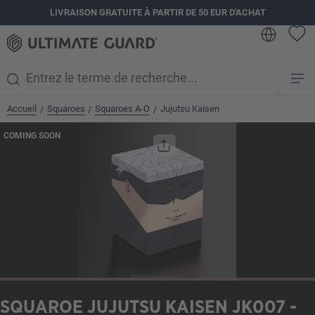
LIVRAISON GRATUITE À PARTIR DE 50 EUR D'ACHAT
tenu principal
Accueil
Squaroes
Squaroes A-O
Jujutsu Kaisen
/
/
/
Ignorer la galerie d'images
COMING SOON
SQUAROE JUJUTSU KAISEN JK007 -