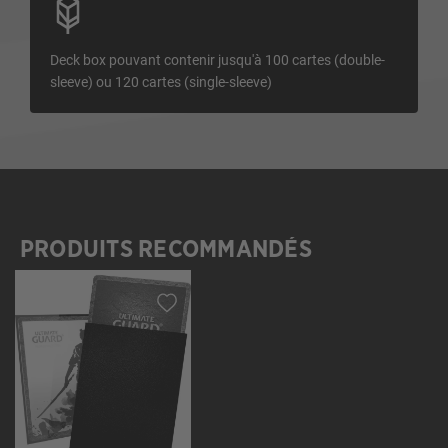
Deck box pouvant contenir jusqu'à 100 cartes (double-
sleeve) ou 120 cartes (single-sleeve)
PRODUITS RECOMMANDÉS
Ignorer la galerie de produits