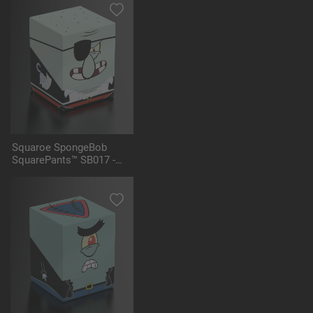
Squaroe SpongeBob
SquarePants™ SB017 -
Pirate Squidward