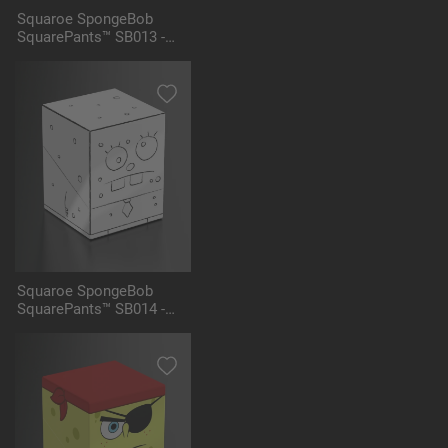
Squaroe SpongeBob
SquarePants™ SB013 -
Mrs. Puff
Squaroe SpongeBob
SquarePants™ SB014 -
DoodleBob