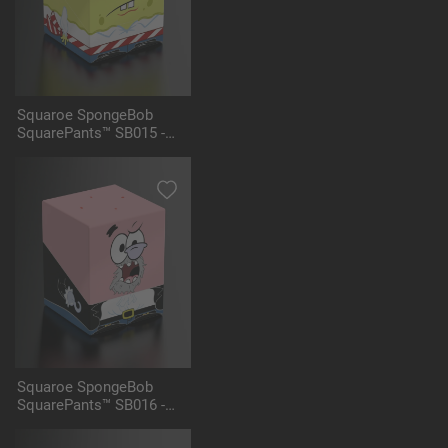
Squaroe SpongeBob
SquarePants™ SB015 -
Pirate Spongebob
Squaroe SpongeBob
SquarePants™ SB016 -
Pirate Patrick