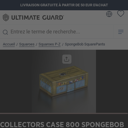
LIVRAISON GRATUITE À PARTIR DE 50 EUR D'ACHAT
tenu principal
Accueil
Squaroes
Squaroes P-Z
SpongeBob SquarePants
/
/
/
Ignorer la galerie d'images
COLLECTORS CASE 800 SPONGEBOB