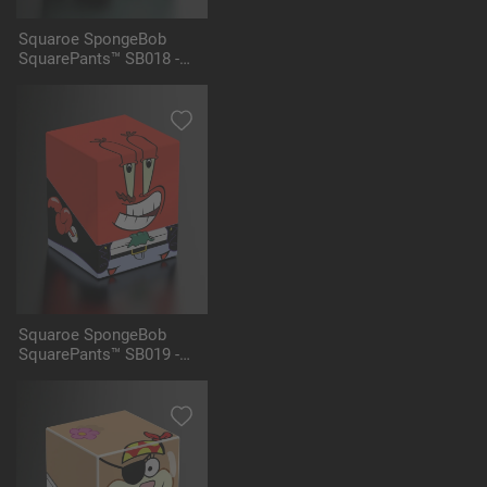
Squaroe SpongeBob
SquarePants™ SB018 -
Pirate Plankton
Squaroe SpongeBob
SquarePants™ SB019 -
Pirate Mr Krabs