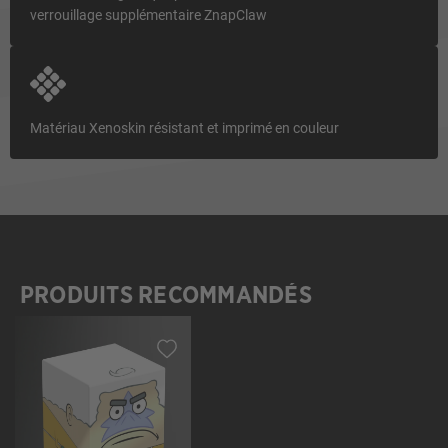
verrouillage supplémentaire ZnapClaw
Matériau Xenoskin résistant et imprimé en couleur
PRODUITS RECOMMANDÉS
Ignorer la galerie de produits