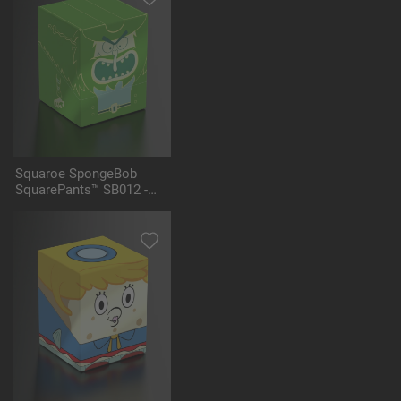
Squaroe SpongeBob
SquarePants™ SB012 -
Flying Dutchman