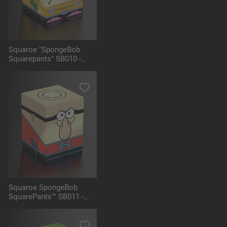
Squaroe "SpongeBob
Squarepants" SB010 -
Mermaid Man
Squaroe SpongeBob
SquarePants™ SB011 -
Barnacle Boy