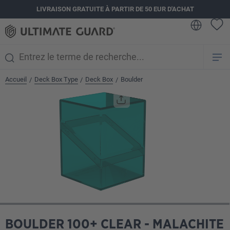
LIVRAISON GRATUITE À PARTIR DE 50 EUR D'ACHAT
tenu principal
Accueil
Deck Box Type
Deck Box
Boulder
/
/
/
Ignorer la galerie d'images
BOULDER 100+ CLEAR - MALACHITE