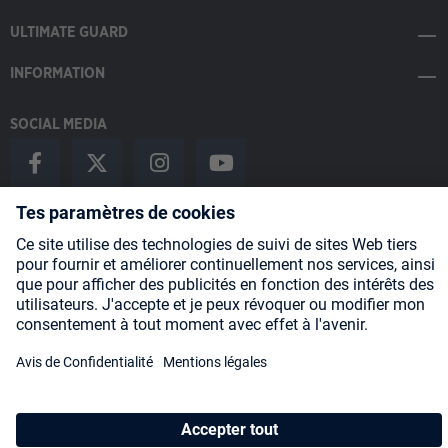
ULTIMATE GUARD
INFORMATION
SOCIAL MEDIA
Payment Methods
Shipping
About us
Blog
Partners
* Tous les prix incluent la TVA, plus les frais
d'expédition
et les