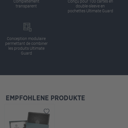
Complètement
Conçu pour 100 cartes en
transparent
double-sleeve en
pochettes Ultimate Guard
Conception modulaire
permettant de combiner
les produits Ultimate
Guard
EMPFOHLENE PRODUKTE
Ignorer la galerie de produits