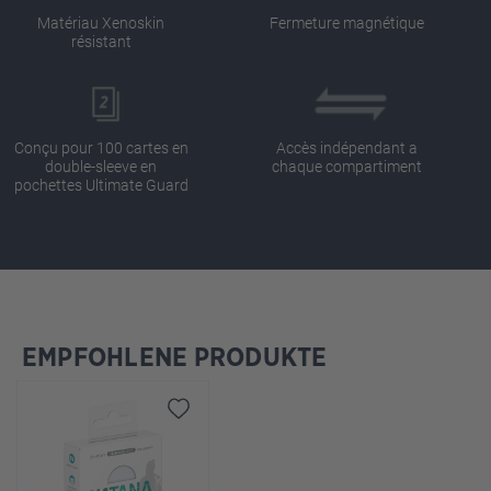
Matériau Xenoskin
Fermeture magnétique
résistant
Conçu pour 100 cartes en
Accès indépendant a
double-sleeve en
chaque compartiment
pochettes Ultimate Guard
EMPFOHLENE PRODUKTE
Ignorer la galerie de produits