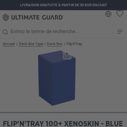
LIVRAISON GRATUITE À PARTIR DE 50 EUR D'ACHAT
tenu principal
Accueil
Deck Box Type
Deck Box
Flip'n'Tray
/
/
/
Ignorer la galerie d'images
FLIP'N'TRAY 100+ XENOSKIN - BLUE