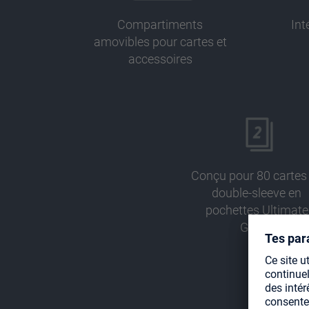
Compartiments
Int
amovibles pour cartes et
accessoires
Conçu pour 80 cartes
double-sleeve en
pochettes Ultimate
Guard