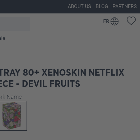
ABOUT US
BLOG
PARTNERS
FR
ale
'TRAY 80+ XENOSKIN NETFLIX
ECE - DEVIL FRUITS
z
work Name