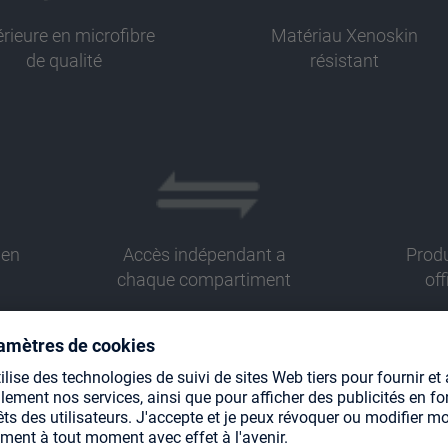
érieure en microfibre
Matériau Xenoskin
de qualité
résistant
 en
Accès indépendant a
Produ
chaque compartiment
off