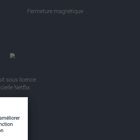
Fermeture magnétique
it sous licence
icielle Netflix