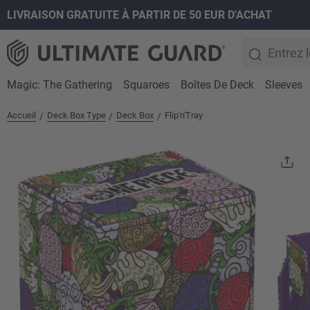
LIVRAISON GRATUITE À PARTIR DE 50 EUR D'ACHAT
recherche
Passer à la navigation principale
Magic: The Gathering
Squaroes
Boîtes De Deck
Sleeves
Accueil
Deck Box Type
Deck Box
Flip'n'Tray
/
/
/