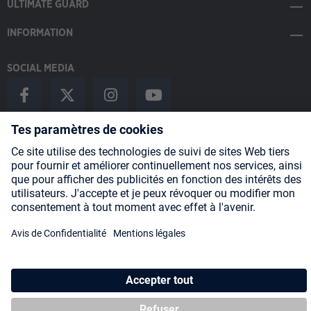
ULTIMATE GUARD
INFORMATION
SOCIAL MEDIA
Payment Methods
Shipping
About us
Blog
Partners
* Tous les prix incluent la TVA, plus les frais
d'expédition
et les
éventuels frais de livraison, sauf indication contraire.