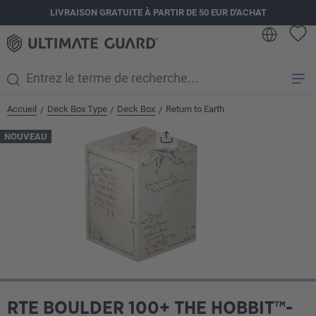
LIVRAISON GRATUITE À PARTIR DE 50 EUR D'ACHAT
tenu principal
Accueil
Deck Box Type
Deck Box
Return to Earth
/
/
/
Ignorer la galerie d'images
NOUVEAU
RTE BOULDER 100+ THE HOBBIT™-