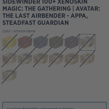
SIDEWINDER 100+ XENOSKIN
MAGIC: THE GATHERING | AVATAR:
THE LAST AIRBENDER - APPA,
STEADFAST GUARDIAN
Sélectionnez
Color / Artwork Name