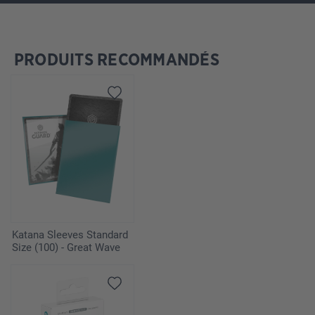
PRODUITS RECOMMANDÉS
Ignorer la galerie de produits
Katana Sleeves Standard
Size (100) - Great Wave