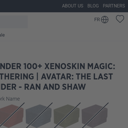
ABOUT US
BLOG
PARTNERS
FR
ale
NDER 100+ XENOSKIN MAGIC:
THERING | AVATAR: THE LAST
DER - RAN AND SHAW
z
work Name