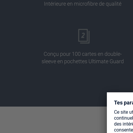
Intérieure en microfibre de qualité
Conçu pour 100 cartes en double-
sleeve en pochettes Ultimate Guard