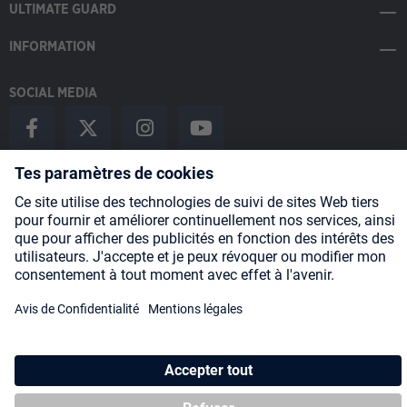
ULTIMATE GUARD
INFORMATION
SOCIAL MEDIA
Payment Methods
Shipping
About us
Blog
Partners
* Tous les prix incluent la TVA, plus les frais
d'expédition
et les
éventuels frais de livraison, sauf indication contraire.