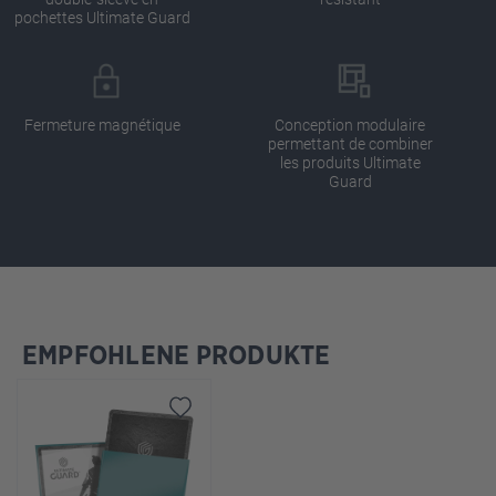
pochettes Ultimate Guard
Fermeture magnétique
Conception modulaire
permettant de combiner
les produits Ultimate
Guard
EMPFOHLENE PRODUKTE
Ignorer la galerie de produits