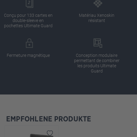
Conçu pour 133 cartes en
Matériau Xenoskin
double-sleeve en
résistant
pochettes Ultimate Guard
Fermeture magnétique
Conception modulaire
permettant de combiner
les produits Ultimate
Guard
EMPFOHLENE PRODUKTE
Ignorer la galerie de produits