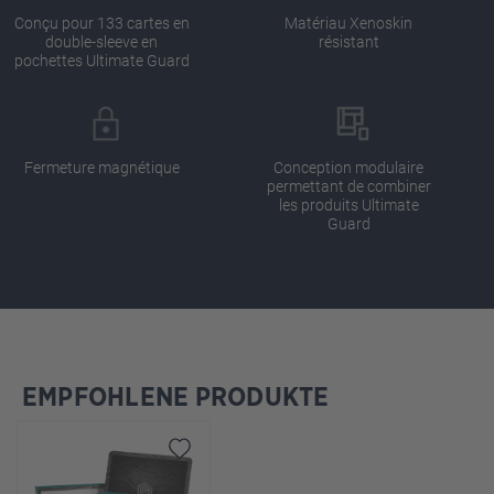
Conçu pour 133 cartes en
Matériau Xenoskin
double-sleeve en
résistant
pochettes Ultimate Guard
Fermeture magnétique
Conception modulaire
permettant de combiner
les produits Ultimate
Guard
EMPFOHLENE PRODUKTE
Ignorer la galerie de produits