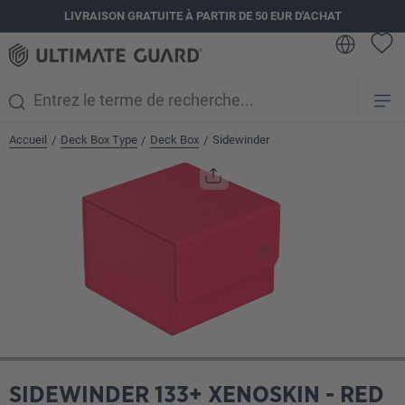
LIVRAISON GRATUITE À PARTIR DE 50 EUR D'ACHAT
tenu principal
Accueil
Deck Box Type
Deck Box
Sidewinder
/
/
/
Ignorer la galerie d'images
SIDEWINDER 133+ XENOSKIN - RED