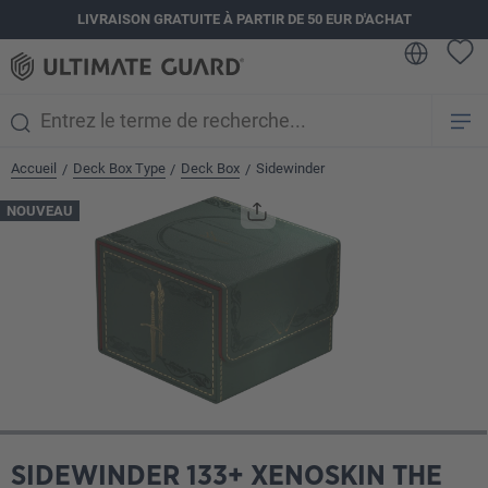
LIVRAISON GRATUITE À PARTIR DE 50 EUR D'ACHAT
tenu principal
Accueil
Deck Box Type
Deck Box
Sidewinder
/
/
/
Ignorer la galerie d'images
NOUVEAU
SIDEWINDER 133+ XENOSKIN THE