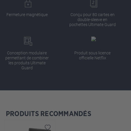
Fermeture magnétique
Conçu pour 80 cartes en
double-sleeve en
pochettes Ultimate Guard
Conception modulaire
Produit sous licence
permettant de combiner
officielle Netflix
les produits Ultimate
Guard
PRODUITS RECOMMANDÉS
Ignorer la galerie de produits