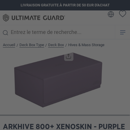
LIVRAISON GRATUITE À PARTIR DE 50 EUR D'ACHAT
tenu principal
Accueil
Deck Box Type
Deck Box
Hives & Mass Storage
/
/
/
Ignorer la galerie d'images
ARKHIVE 800+ XENOSKIN - PURPLE