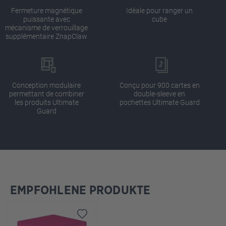
Fermeture magnétique
Idéale pour ranger un
puissante avec
cube
mécanisme de verrouillage
supplémentaire ZnapClaw
Conception modulaire
Conçu pour 900 cartes en
permettant de combiner
double-sleeve en
les produits Ultimate
pochettes Ultimate Guard
Guard
EMPFOHLENE PRODUKTE
Ignorer la galerie de produits